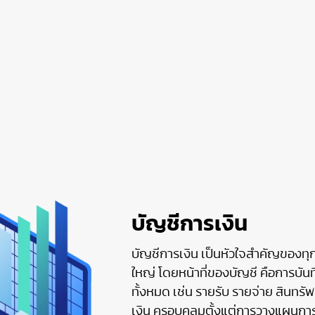
บัญชีการเงิน
บัญชีการเงิน เป็นหัวใจสำคัญของทุกธ
ใหญ่ โดยหน้าที่ของบัญชี คือการบัน
ทั้งหมด เช่น รายรับ รายจ่าย สินทรัพ
เงิน ครอบคลุมตั้งแต่การวางแผนกา