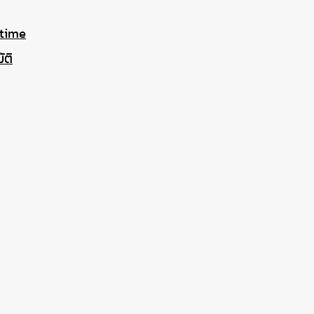
-time
ัติ