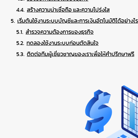
สร้างความน่าเชื่อถือ และความโปร่งใส
เริ่มต้นใช้งานระบบบัญชีและการเงินอัตโนมัติได้อย่างไร
สำรวจความต้องการของธุรกิจ
ทดลองใช้งานระบบก่อนตัดสินใจ
ติดต่อทีมผู้เชี่ยวชาญของเราเพื่อให้คำปรึกษาฟรี