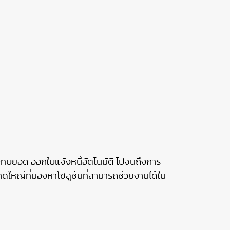
ระทบยอด ออกใบแจ้งหนี้อัตโนมัติ ไปจนถึงการ
นาดใหญ่ที่มองหาโซลูชันที่สามารถช่วยงานได้ใน