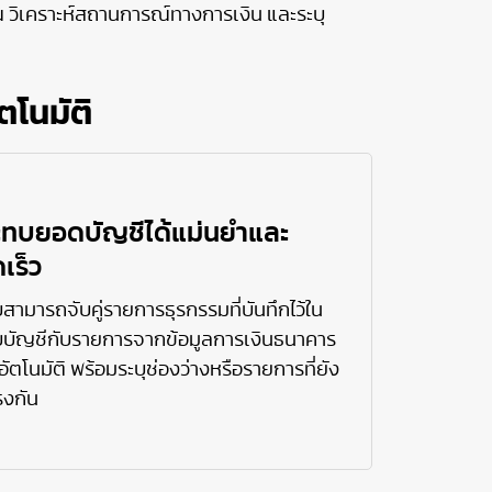
 วิเคราะห์สถานการณ์ทางการเงิน และระบุ
ตโนมัติ
ะทบยอดบัญชีได้แม่นยำและ
เร็ว
สามารถจับคู่รายการธุรกรรมที่บันทึกไว้ใน
บัญชีกับรายการจากข้อมูลการเงินธนาคาร
ัตโนมัติ พร้อมระบุช่องว่างหรือรายการที่ยัง
รงกัน