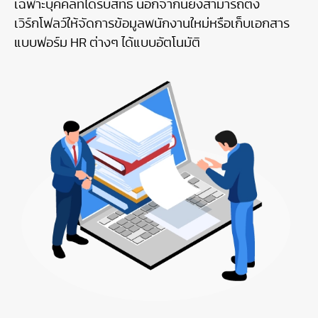
เฉพาะบุคคลที่ได้รับสิทธิ์ นอกจากนี้ยังสามารถตั้ง
เวิร์กโฟลว์ให้จัดการข้อมูลพนักงานใหม่หรือเก็บเอกสาร
แบบฟอร์ม HR ต่างๆ ได้แบบอัตโนมัติ