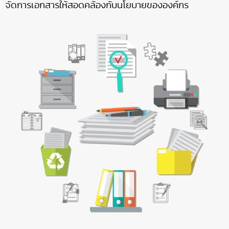
จัดการเอกสารให้สอดคล้องกับนโยบายขององค์กร