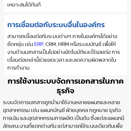
เหมาะสมได้ทันที
การเชื่อมต่อกับระบบอื่นในองค์กร
สามารถเชื่อมต่อกับระบบต่างๆ ภายในองค์กรได้อย่าง
ยืดหยุ่น เช่น
ERP
, CRM, HRM หรือระบบบัญชี เพื่อให้
งานด้านเอกสารเป็นไปอย่างอัตโนมัติและไร้รอยต่อ การ
เชื่อมต่อเหล่านี้ช่วยลดเวลา และลดความผิดพลาดใน
การทำงาน
การใช้งานระบบจัดการเอกสารในภาค
ธุรกิจ
ระบบจัดการเอกสารถูกนำมาใช้งานหลายแผนกและหลาย
อุตสาหกรรม เช่น แผนกบัญชี ฝ่ายบุคคล กฎหมาย ธุรกิจ
การเงิน และอุตสาหกรรมการผลิต เป็นต้น ซึ่งแต่ละแผนกมี
ลักษณะงานที่แตกต่างกัน แต่สามารถใช้ระบบเดียวกันเพื่อ